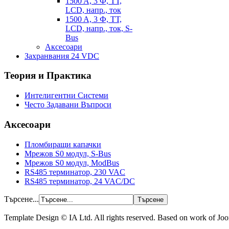
1500 A, 3 Ф, ТТ,
LCD, напр., ток
1500 A, 3 Ф, ТТ,
LCD, напр., ток, S-
Bus
Аксесоари
Захранвания 24 VDC
Теория и Практика
Интелигентни Системи
Често Задавани Въпроси
Аксесоари
Пломбиращи капачки
Мрежов S0 модул, S-Bus
Мрежов S0 модул, ModBus
RS485 терминатор, 230 VAC
RS485 терминатор, 24 VAC/DC
Търсене...
Template Design © IA Ltd. All rights reserved. Based on work of Jo