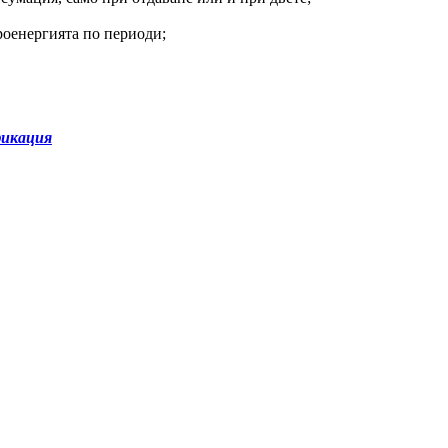
роенергията по периоди;
фикация