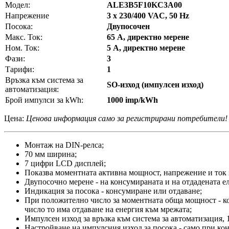
Модел:
ALE3B5F10KC3A00
Напрежение
3 x 230/400 VAC, 50 Hz
Посока:
Двупосочен
Макс. Ток:
65 А, директно мерене
Ном. Ток:
5 А, директно мерене
Фази:
3
Тарифи:
1
Връзка към система за
SO-изход (импулсен изход)
автоматизация:
Брой импулси за kWh:
1000 imp/kWh
Цена:
Ценова информация само за регистрирани потребители!
Монтаж на DIN-релса;
70 мм ширина;
7 цифри LCD дисплей;
Показва моментната активна мощност, напрежение и ток 
Двупосочно мерене - на консумираната и на отдадената е
Индикация за посока - консумиране или отдаване;
При положително число за моментната обща мощност - к
число то има отдаване на енергия към мрежата;
Импулсен изход за връзка към система за автоматизация,
Настройване на импулсния изход за посока - само при кон