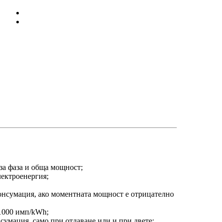
за фаза и обща мощност;
лектроенергия;
онсумация, ако моментната мощност е отрицателно
 1000 имп/kWh;
сумация, само при отдаване или и при двете;