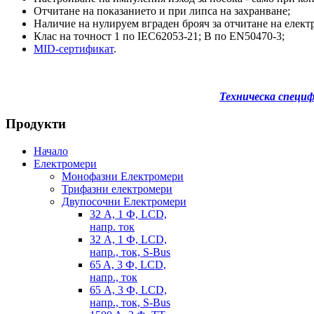
Отчитане на показанието и при липса на захранване;
Наличие на нулируем вграден брояч за отчитане на елект
Клас на точност 1 по IEC62053-21; B по EN50470-3;
MID-сертификат
.
Техническа специ
Продукти
Начало
Електромери
Монофазни Електромери
Трифазни електромери
Двупосочни Електромери
32 А, 1 Ф, LCD,
напр. ток
32 А, 1 Ф, LCD,
напр., ток, S-Bus
65 A, 3 Ф, LCD,
напр., ток
65 А, 3 Ф, LCD,
напр., ток, S-Bus